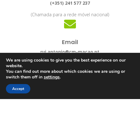
(+351) 241 577 237
(Chamada para a rede móvel nacional)

Email
rui.antonio@cm-macao.pt
We are using cookies to give you the best experience on our
Correio Eletrónico do Ponto de Contacto Permanente
website.
de Segurança.
You can find out more about which cookies we are using or
switch them off in
settings
.
Accept